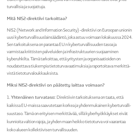
turval­lisia ja suojattuja.
Mitä NIS2-direk­tiivi tarkoittaa?
NIS2 (Network and Infor­mation Security) ‑direk­tiivi on Euroopan unionin
uusi kyber­tur­val­li­suus­lain­sää­däntö, joka astuu voimaan lokakuussa 2024.
Sen tarkoi­tuksena on parantaa EU:n kyber­tur­val­li­suuden tasoa ja
varmistaa kriit­tisten palve­luiden ja infra­struk­tuurien suojaa­minen
kyberuh­kilta. Tämä tarkoittaa, että yritysten ja organi­saa­tioiden on
nouda­tettava tiukempia tieto­tur­va­vaa­ti­muksia ja rapor­toitava merkit­tä­
vistä tieto­tur­va­louk­kauk­sista.
Miksi NIS2-direk­tiivi on päätetty laittaa voimaan?
Yhtenäinen turvataso:
Direk­tiivin tarkoi­tuksena on taata, että
kaikissa EU-maissa saavu­tetaan korkea ja yhden­mu­kainen kyber­tur­val­li­
suustaso. Tämä on erityisen merkit­tävää, sillä kyber­hyök­käykset eivät
kunnioita valtion rajoja, ja yhden maan heikko tieto­turva voi vaarantaa
koko alueen kollek­tii­visen turval­li­suuden.