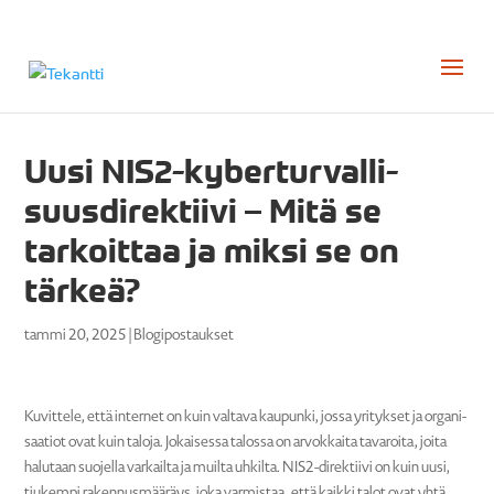
Uusi NIS2-kyber­tur­val­li­
suus­di­rek­tiivi – Mitä se
tarkoittaa ja miksi se on
tärkeä?
tammi 20, 2025
|
Blogipostaukset
Kuvittele, että internet on kuin valtava kaupunki, jossa yritykset ja organi­
saatiot ovat kuin taloja. Jokai­sessa talossa on arvok­kaita tavaroita, joita
halutaan suojella varkailta ja muilta uhkilta. NIS2-direk­tiivi on kuin uusi,
tiukempi raken­nus­määräys, joka varmistaa, että kaikki talot ovat yhtä