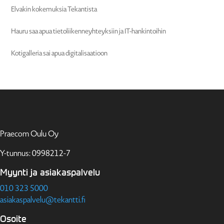
Elvakin kokemuksia Tekantista
Hauru saa apua tieto­lii­ken­neyh­teyksiin ja IT-hankintoihin
Kotigal­leria sai apua digitalisaatioon
Praecom Oulu Oy
Y-tunnus: 0998212-7
Myynti ja asiakaspalvelu
010 323 5000
asiakaspalvelu@tekantti.fi
Osoite