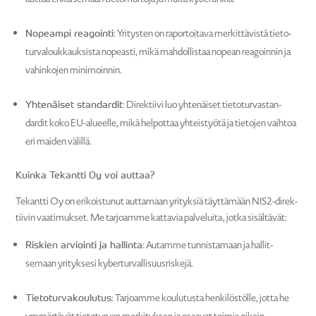
Nopeampi reagointi
: Yritysten on rapor­toitava merkit­tä­vistä tieto­
tur­va­louk­kauk­sista nopeasti, mikä mahdol­listaa nopean reagoinnin ja
vahin­kojen minimoinnin.
Yhtenäiset standardit
: Direk­tiivi luo yhtenäiset tieto­tur­vas­tan­
dardit koko EU-alueelle, mikä helpottaa yhteis­työtä ja tietojen vaihtoa
eri maiden välillä.
Kuinka Tekantti Oy voi auttaa?
Tekantti Oy on erikois­tunut auttamaan yrityksiä täyttämään NIS2-direk­
tiivin vaati­mukset. Me tarjoamme kattavia palve­luita, jotka sisäl­tävät:
Riskien arviointi ja hallinta
: Autamme tunnis­tamaan ja hallit­
semaan yrityksesi kyber­tur­val­li­suus­riskejä.
Tieto­tur­va­kou­lutus
: Tarjoamme koulu­tusta henki­lös­tölle, jotta he