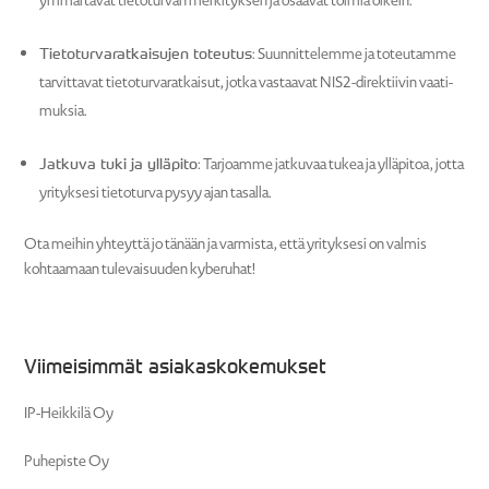
ymmär­tävät tieto­turvan merki­tyksen ja osaavat toimia oikein.
Tieto­tur­va­rat­kai­sujen toteutus
: Suunnit­te­lemme ja toteu­tamme
tarvit­tavat tieto­tur­va­rat­kaisut, jotka vastaavat NIS2-direk­tiivin vaati­
muksia.
Jatkuva tuki ja ylläpito
: Tarjoamme jatkuvaa tukea ja ylläpitoa, jotta
yrityksesi tieto­turva pysyy ajan tasalla.
Ota meihin yhteyttä jo tänään ja varmista, että yrityksesi on valmis
kohtaamaan tulevai­suuden kyberuhat!
Viimei­simmät asiakaskokemukset
IP-Heikkilä Oy
Puhepiste Oy