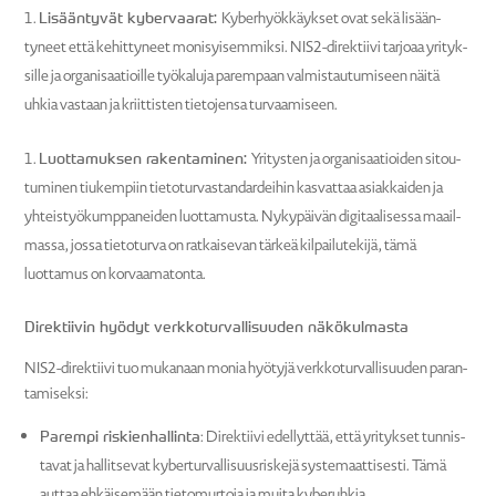
Lisään­tyvät kyber­vaarat:
Kyber­hyök­käykset ovat sekä lisään­
tyneet että kehit­tyneet monisyi­sem­miksi. NIS2-direk­tiivi tarjoaa yrityk­
sille ja organi­saa­tioille työkaluja parempaan valmis­tau­tu­miseen näitä
uhkia vastaan ja kriit­tisten tieto­jensa turvaa­miseen.
Luotta­muksen raken­ta­minen:
Yritysten ja organi­saa­tioiden sitou­
tu­minen tiukempiin tieto­tur­vas­tan­dar­deihin kasvattaa asiak­kaiden ja
yhteis­työ­kump­pa­neiden luotta­musta. Nykypäivän digitaa­li­sessa maail­
massa, jossa tieto­turva on ratkai­sevan tärkeä kilpai­lu­tekijä, tämä
luottamus on korvaa­ma­tonta.
Direk­tiivin hyödyt verkko­tur­val­li­suuden näkökul­masta
NIS2-direk­tiivi tuo mukanaan monia hyötyjä verkko­tur­val­li­suuden paran­
ta­mi­seksi:
Parempi riskien­hal­linta
: Direk­tiivi edellyttää, että yritykset tunnis­
tavat ja hallit­sevat kyber­tur­val­li­suus­riskejä syste­maat­ti­sesti. Tämä
auttaa ehkäi­semään tieto­murtoja ja muita kyberuhkia.