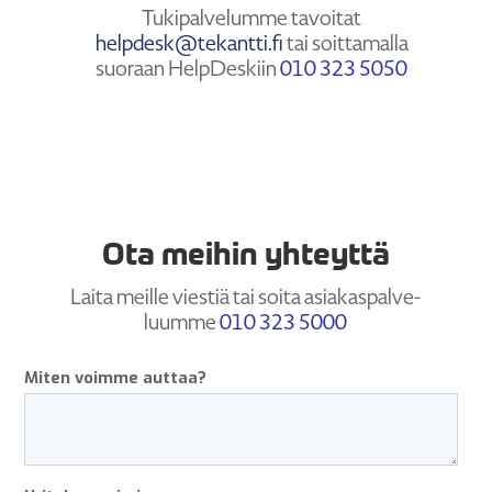
Tukipal­ve­lumme tavoitat
helpdesk@tekantti.fi
tai soitta­malla
suoraan HelpDeskiin
010 323 5050
Ota meihin yhteyttä
Laita meille viestiä tai soita asiakas­pal­ve­
luumme
010 323 5000