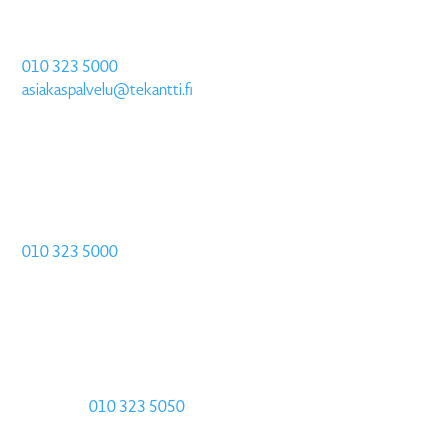
Myynti ja asiakaspalvelu
010 323 5000
asiakaspalvelu@tekantti.fi
Osoite
Hiltusentie 23 A 3
90620 OULU
Arkisin klo 8:00-16:00
Soita ja sovi tapaamisesta:
010 323 5000
Praecom Kuopio
Asevarikontie 8
70800 Kuopio
Asiakkaamme
Helpdesk:
010 323 5050