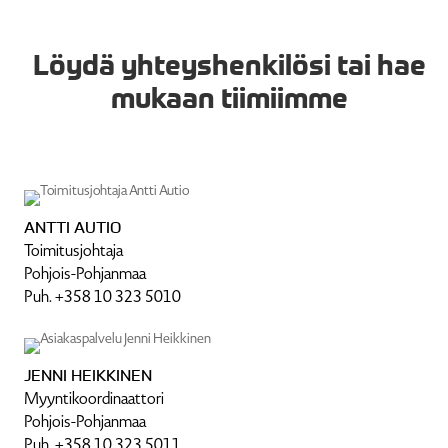
Löydä yhteys­hen­kilösi tai hae
mukaan tiimiimme
ANTTI AUTIO
Toimi­tus­johtaja
Pohjois-Pohjanmaa
Puh. +358 10 323 5010
JENNI HEIKKINEN
Myynti­koor­di­naattori
Pohjois-Pohjanmaa
Puh. +358 10 323 5011