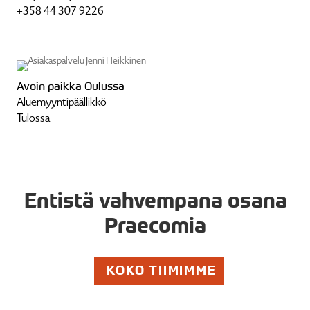
+358 44 307 9226
Avoin paikka Oulussa
Aluemyyn­ti­pääl­likkö
Tulossa
Entistä vahvempana osana
Praecomia
KOKO TIIMIMME